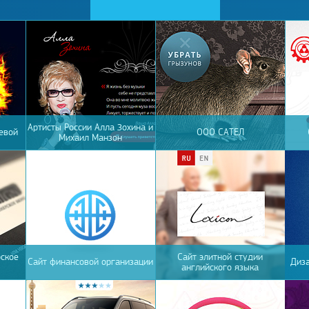
Артисты России Алла Зохина и
евой
ООО САТЕЛ
Михаил Манзон
ское
Сайт элитной студии
Сайт финансовой организации
Диз
английского языка