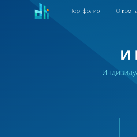
Портфолио
О комп
И
Индивиду