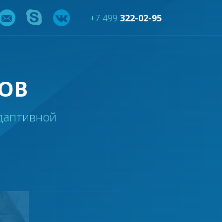
+7 499
322-02-95
ОВ
даптивной