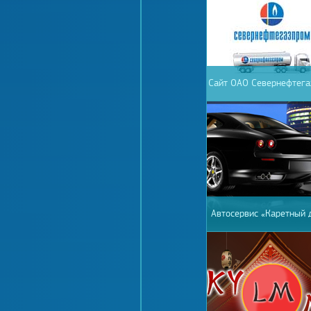
Сайт ОАО Севернефтега
Автосервис «Каретный 