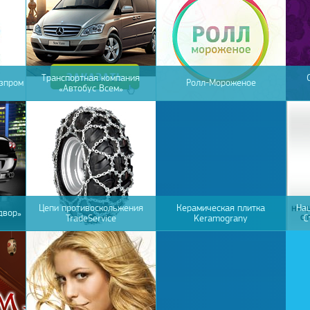
Транспортная компания
зпром
Ролл-Мороженое
«Автобус Всем»
Цепи противоскольжения
Керамическая плитка
На
двор»
TradeService
Keramograny
С