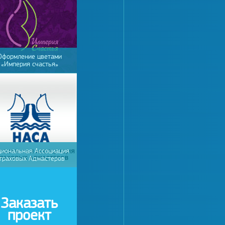
Оформление цветами
«Империя счастья»
циональная Ассоциация
траховых Аджастеров
Заказать
проект