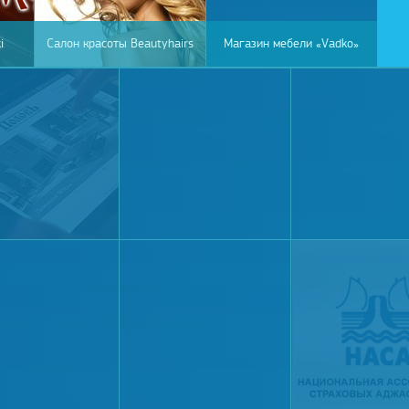
i
Салон красоты Beautyhairs
Магазин мебели «Vadko»