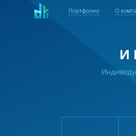
Портфолио
О комп
И
Индивиду