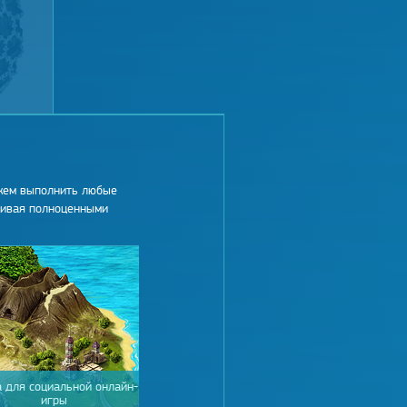
жем выполнить любые
чивая полноценными
 для социальной онлайн-
игры