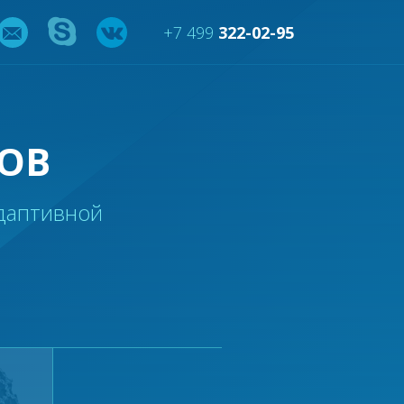
+7 499
322-02-95
ОВ
даптивной