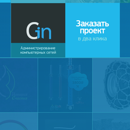
Заказать
проект
в два клика
Администрирование
компьютерных сетей